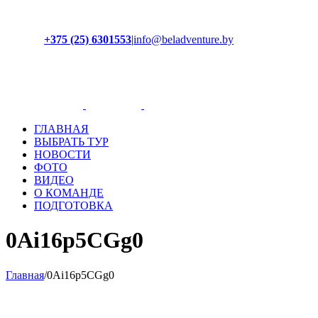
+375 (25) 6301553
|
info@beladventure.by
Facebook
Instagram
YouTube
ВКонтакте
ГЛАВНАЯ
ВЫБРАТЬ ТУР
НОВОСТИ
ФОТО
ВИДЕО
О КОМАНДЕ
ПОДГОТОВКА
0Ai16p5CGg0
Главная
/
0Ai16p5CGg0