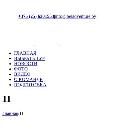
+375 (25) 6301553
|
info@beladventure.by
Facebook
Instagram
YouTube
ВКонтакте
ГЛАВНАЯ
ВЫБРАТЬ ТУР
НОВОСТИ
ФОТО
ВИДЕО
О КОМАНДЕ
ПОДГОТОВКА
11
Главная
/
11