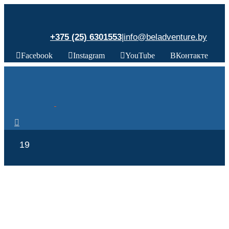
+375 (25) 6301553
|
info@beladventure.by
Facebook
Instagram
YouTube
ВКонтакте
19