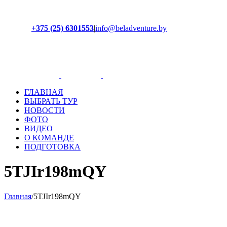
+375 (25) 6301553
|
info@beladventure.by
Facebook
Instagram
YouTube
ВКонтакте
ГЛАВНАЯ
ВЫБРАТЬ ТУР
НОВОСТИ
ФОТО
ВИДЕО
О КОМАНДЕ
ПОДГОТОВКА
5TJIr198mQY
Главная
/
5TJIr198mQY