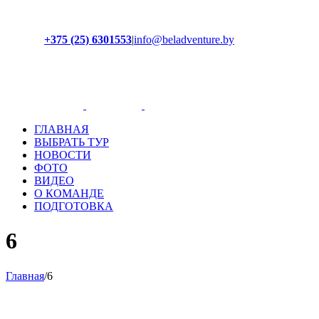
+375 (25) 6301553
|
info@beladventure.by
Facebook
Instagram
YouTube
ВКонтакте
ГЛАВНАЯ
ВЫБРАТЬ ТУР
НОВОСТИ
ФОТО
ВИДЕО
О КОМАНДЕ
ПОДГОТОВКА
6
Главная
/
6