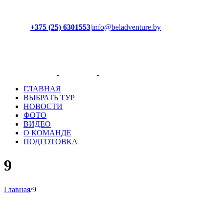
+375 (25) 6301553
|
info@beladventure.by
Facebook
Instagram
YouTube
ВКонтакте
ГЛАВНАЯ
ВЫБРАТЬ ТУР
НОВОСТИ
ФОТО
ВИДЕО
О КОМАНДЕ
ПОДГОТОВКА
9
Главная
/
9