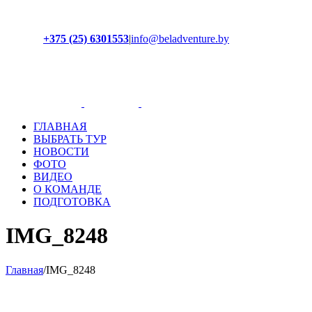
+375 (25) 6301553
|
info@beladventure.by
Facebook
Instagram
YouTube
ВКонтакте
ГЛАВНАЯ
ВЫБРАТЬ ТУР
НОВОСТИ
ФОТО
ВИДЕО
О КОМАНДЕ
ПОДГОТОВКА
IMG_8248
Главная
/
IMG_8248