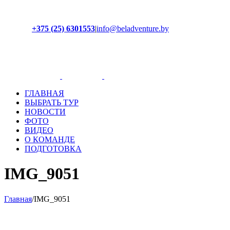
+375 (25) 6301553
|
info@beladventure.by
Facebook
Instagram
YouTube
ВКонтакте
ГЛАВНАЯ
ВЫБРАТЬ ТУР
НОВОСТИ
ФОТО
ВИДЕО
О КОМАНДЕ
ПОДГОТОВКА
IMG_9051
Главная
/
IMG_9051