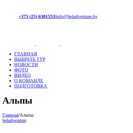
+375 (25) 6301553
|
info@beladventure.by
Facebook
Instagram
YouTube
ВКонтакте
ГЛАВНАЯ
ВЫБРАТЬ ТУР
НОВОСТИ
ФОТО
ВИДЕО
О КОМАНДЕ
ПОДГОТОВКА
Альпы
Главная
/
Альпы
beladventure