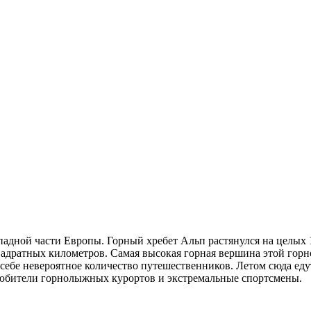
дной части Европы. Горный хребет Альп растянулся на целых 12
вадратных километров. Самая высокая горная вершина этой гор
ебе невероятное количество путешественников. Летом сюда едут
бители горнолыжных курортов и экстремальные спортсмены.