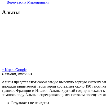
← Вернуться к Мероприятия
Альпы
+ Карта Google
Шамони
,
Франция
Альпы представляют собой самую высокую горную систему запа
площадь занимаемой территории составляет около 190 тысяч к
границе Франции и Италии. Альпы круглый год привлекают к с
зимнюю пору Альпы непрекращающимся потоком посещают лю
Результаты не найдены.