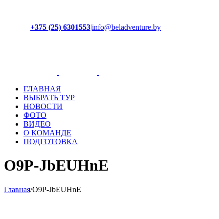
+375 (25) 6301553
|
info@beladventure.by
Facebook
Instagram
YouTube
ВКонтакте
ГЛАВНАЯ
ВЫБРАТЬ ТУР
НОВОСТИ
ФОТО
ВИДЕО
О КОМАНДЕ
ПОДГОТОВКА
O9P-JbEUHnE
Главная
/
O9P-JbEUHnE