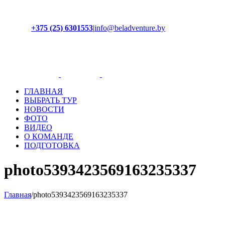
+375 (25) 6301553
|
info@beladventure.by
Facebook
Instagram
YouTube
ВКонтакте
ГЛАВНАЯ
ВЫБРАТЬ ТУР
НОВОСТИ
ФОТО
ВИДЕО
О КОМАНДЕ
ПОДГОТОВКА
photo5393423569163235337
Главная
/
photo5393423569163235337