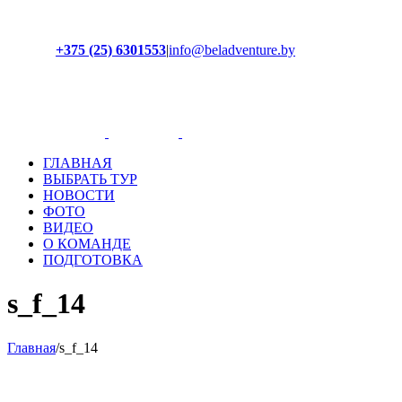
+375 (25) 6301553
|
info@beladventure.by
Facebook
Instagram
YouTube
ВКонтакте
ГЛАВНАЯ
ВЫБРАТЬ ТУР
НОВОСТИ
ФОТО
ВИДЕО
О КОМАНДЕ
ПОДГОТОВКА
s_f_14
Главная
/
s_f_14