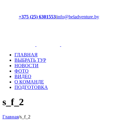
+375 (25) 6301553
|
info@beladventure.by
Facebook
Instagram
YouTube
ВКонтакте
ГЛАВНАЯ
ВЫБРАТЬ ТУР
НОВОСТИ
ФОТО
ВИДЕО
О КОМАНДЕ
ПОДГОТОВКА
s_f_2
Главная
/
s_f_2