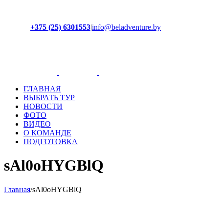
+375 (25) 6301553
|
info@beladventure.by
Facebook
Instagram
YouTube
ВКонтакте
ГЛАВНАЯ
ВЫБРАТЬ ТУР
НОВОСТИ
ФОТО
ВИДЕО
О КОМАНДЕ
ПОДГОТОВКА
sAl0oHYGBlQ
Главная
/
sAl0oHYGBlQ