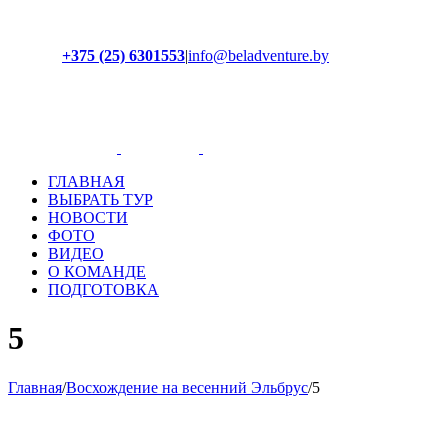
+375 (25) 6301553
|
info@beladventure.by
Facebook
Instagram
YouTube
ВКонтакте
ГЛАВНАЯ
ВЫБРАТЬ ТУР
НОВОСТИ
ФОТО
ВИДЕО
О КОМАНДЕ
ПОДГОТОВКА
5
Главная
/
Восхождение на весенний Эльбрус
/
5