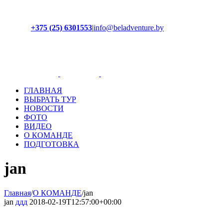
+375 (25) 6301553
|
info@beladventure.by
Facebook
Instagram
YouTube
ВКонтакте
ГЛАВНАЯ
ВЫБРАТЬ ТУР
НОВОСТИ
ФОТО
ВИДЕО
О КОМАНДЕ
ПОДГОТОВКА
jan
Главная
/
О КОМАНДЕ
/
jan
jan
ддд
2018-02-19T12:57:00+00:00