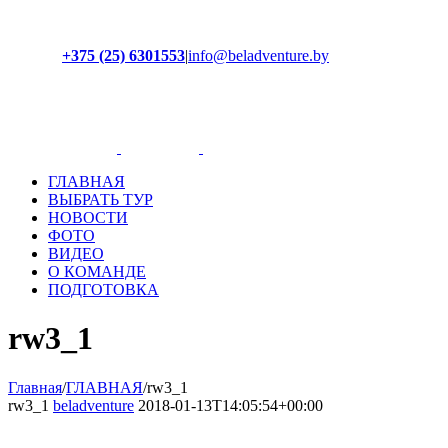
+375 (25) 6301553
|
info@beladventure.by
Facebook
Instagram
YouTube
ВКонтакте
ГЛАВНАЯ
ВЫБРАТЬ ТУР
НОВОСТИ
ФОТО
ВИДЕО
О КОМАНДЕ
ПОДГОТОВКА
rw3_1
Главная
/
ГЛАВНАЯ
/
rw3_1
rw3_1
beladventure
2018-01-13T14:05:54+00:00