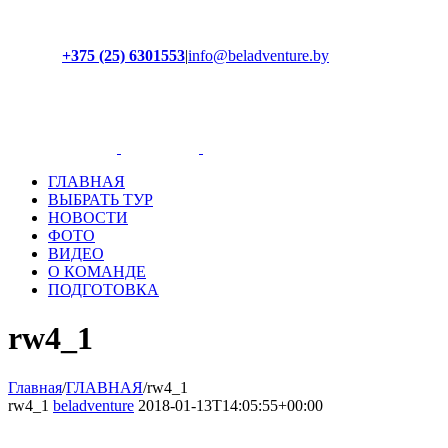
+375 (25) 6301553
|
info@beladventure.by
Facebook
Instagram
YouTube
ВКонтакте
ГЛАВНАЯ
ВЫБРАТЬ ТУР
НОВОСТИ
ФОТО
ВИДЕО
О КОМАНДЕ
ПОДГОТОВКА
rw4_1
Главная
/
ГЛАВНАЯ
/
rw4_1
rw4_1
beladventure
2018-01-13T14:05:55+00:00