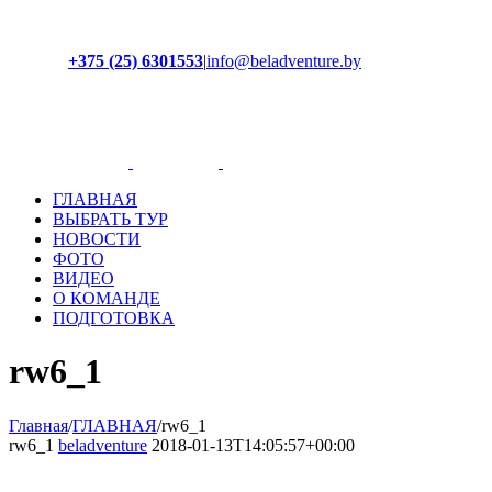
+375 (25) 6301553
|
info@beladventure.by
Facebook
Instagram
YouTube
ВКонтакте
ГЛАВНАЯ
ВЫБРАТЬ ТУР
НОВОСТИ
ФОТО
ВИДЕО
О КОМАНДЕ
ПОДГОТОВКА
rw6_1
Главная
/
ГЛАВНАЯ
/
rw6_1
rw6_1
beladventure
2018-01-13T14:05:57+00:00