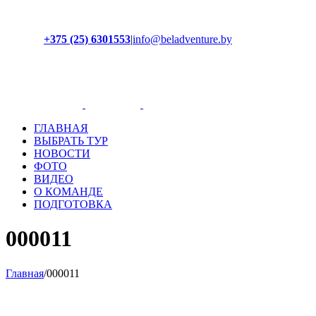
+375 (25) 6301553
|
info@beladventure.by
Facebook
Instagram
YouTube
ВКонтакте
ГЛАВНАЯ
ВЫБРАТЬ ТУР
НОВОСТИ
ФОТО
ВИДЕО
О КОМАНДЕ
ПОДГОТОВКА
000011
Главная
/
000011