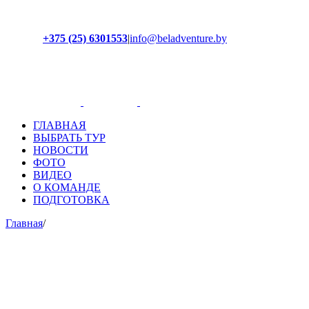
+375 (25) 6301553
|
info@beladventure.by
Facebook
Instagram
YouTube
ВКонтакте
ГЛАВНАЯ
ВЫБРАТЬ ТУР
НОВОСТИ
ФОТО
ВИДЕО
О КОМАНДЕ
ПОДГОТОВКА
Главная
/