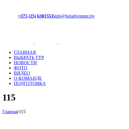
+375 (25) 6301553
|
info@beladventure.by
Facebook
Instagram
YouTube
ВКонтакте
ГЛАВНАЯ
ВЫБРАТЬ ТУР
НОВОСТИ
ФОТО
ВИДЕО
О КОМАНДЕ
ПОДГОТОВКА
115
Главная
/
115