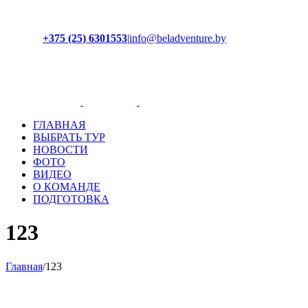
+375 (25) 6301553
|
info@beladventure.by
Facebook
Instagram
YouTube
ВКонтакте
ГЛАВНАЯ
ВЫБРАТЬ ТУР
НОВОСТИ
ФОТО
ВИДЕО
О КОМАНДЕ
ПОДГОТОВКА
123
Главная
/
123