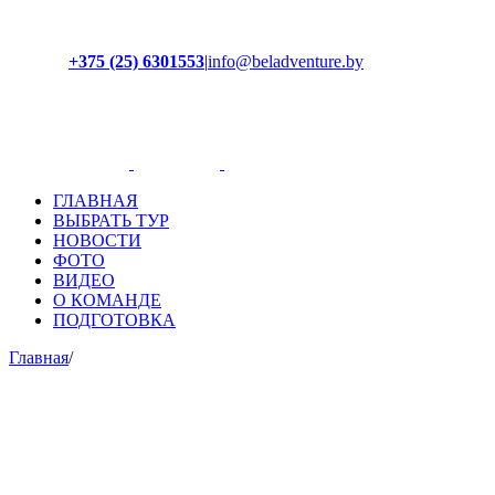
+375 (25) 6301553
|
info@beladventure.by
Facebook
Instagram
YouTube
ВКонтакте
ГЛАВНАЯ
ВЫБРАТЬ ТУР
НОВОСТИ
ФОТО
ВИДЕО
О КОМАНДЕ
ПОДГОТОВКА
Главная
/