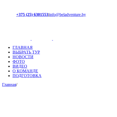
+375 (25) 6301553
|
info@beladventure.by
Facebook
Instagram
YouTube
ВКонтакте
ГЛАВНАЯ
ВЫБРАТЬ ТУР
НОВОСТИ
ФОТО
ВИДЕО
О КОМАНДЕ
ПОДГОТОВКА
Главная
/