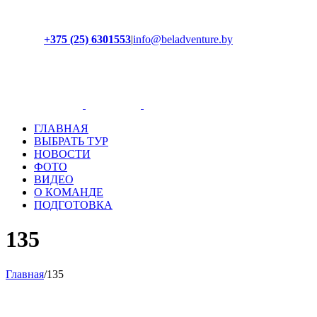
+375 (25) 6301553
|
info@beladventure.by
Facebook
Instagram
YouTube
ВКонтакте
ГЛАВНАЯ
ВЫБРАТЬ ТУР
НОВОСТИ
ФОТО
ВИДЕО
О КОМАНДЕ
ПОДГОТОВКА
135
Главная
/
135