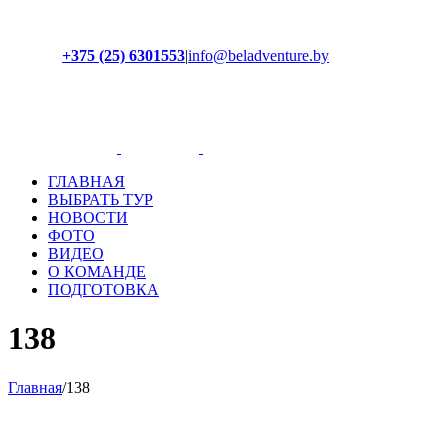
+375 (25) 6301553
|
info@beladventure.by
Facebook
Instagram
YouTube
ВКонтакте
ГЛАВНАЯ
ВЫБРАТЬ ТУР
НОВОСТИ
ФОТО
ВИДЕО
О КОМАНДЕ
ПОДГОТОВКА
138
Главная
/
138