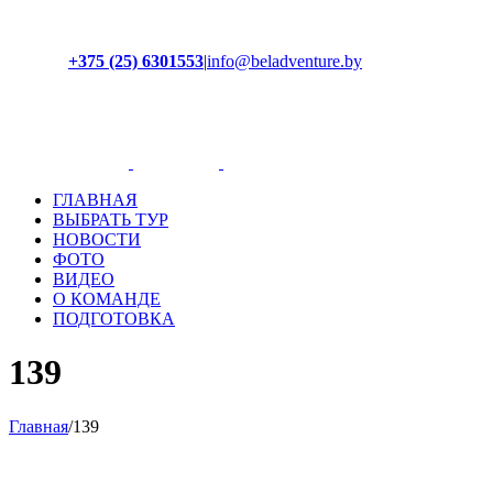
+375 (25) 6301553
|
info@beladventure.by
Facebook
Instagram
YouTube
ВКонтакте
ГЛАВНАЯ
ВЫБРАТЬ ТУР
НОВОСТИ
ФОТО
ВИДЕО
О КОМАНДЕ
ПОДГОТОВКА
139
Главная
/
139