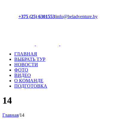
+375 (25) 6301553
|
info@beladventure.by
Facebook
Instagram
YouTube
ВКонтакте
ГЛАВНАЯ
ВЫБРАТЬ ТУР
НОВОСТИ
ФОТО
ВИДЕО
О КОМАНДЕ
ПОДГОТОВКА
14
Главная
/
14