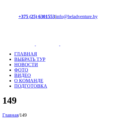
+375 (25) 6301553
|
info@beladventure.by
Facebook
Instagram
YouTube
ВКонтакте
ГЛАВНАЯ
ВЫБРАТЬ ТУР
НОВОСТИ
ФОТО
ВИДЕО
О КОМАНДЕ
ПОДГОТОВКА
149
Главная
/
149