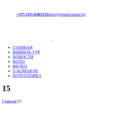
+375 (25) 6301553
|
info@beladventure.by
Facebook
Instagram
YouTube
ВКонтакте
ГЛАВНАЯ
ВЫБРАТЬ ТУР
НОВОСТИ
ФОТО
ВИДЕО
О КОМАНДЕ
ПОДГОТОВКА
15
Главная
/
15