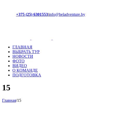
+375 (25) 6301553
|
info@beladventure.by
Facebook
Instagram
YouTube
ВКонтакте
ГЛАВНАЯ
ВЫБРАТЬ ТУР
НОВОСТИ
ФОТО
ВИДЕО
О КОМАНДЕ
ПОДГОТОВКА
15
Главная
/
15