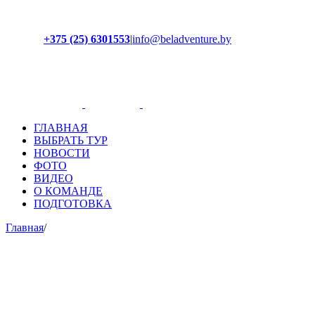
+375 (25) 6301553
|
info@beladventure.by
Facebook
Instagram
YouTube
ВКонтакте
ГЛАВНАЯ
ВЫБРАТЬ ТУР
НОВОСТИ
ФОТО
ВИДЕО
О КОМАНДЕ
ПОДГОТОВКА
Главная
/