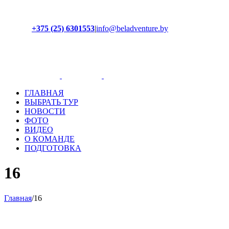
+375 (25) 6301553
|
info@beladventure.by
Facebook
Instagram
YouTube
ВКонтакте
ГЛАВНАЯ
ВЫБРАТЬ ТУР
НОВОСТИ
ФОТО
ВИДЕО
О КОМАНДЕ
ПОДГОТОВКА
16
Главная
/
16