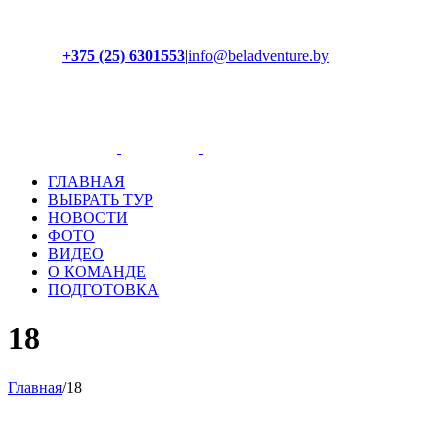
+375 (25) 6301553
|
info@beladventure.by
Facebook
Instagram
YouTube
ВКонтакте
ГЛАВНАЯ
ВЫБРАТЬ ТУР
НОВОСТИ
ФОТО
ВИДЕО
О КОМАНДЕ
ПОДГОТОВКА
18
Главная
/
18