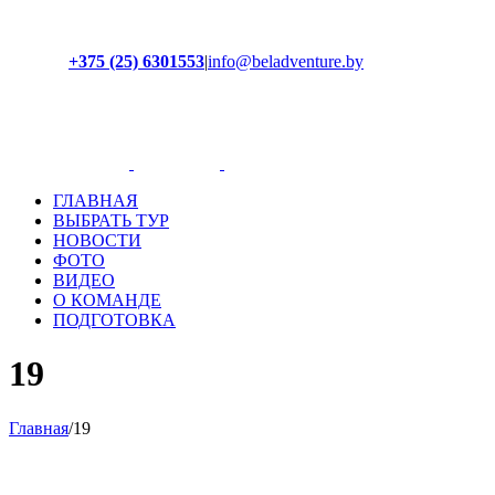
+375 (25) 6301553
|
info@beladventure.by
Facebook
Instagram
YouTube
ВКонтакте
ГЛАВНАЯ
ВЫБРАТЬ ТУР
НОВОСТИ
ФОТО
ВИДЕО
О КОМАНДЕ
ПОДГОТОВКА
19
Главная
/
19