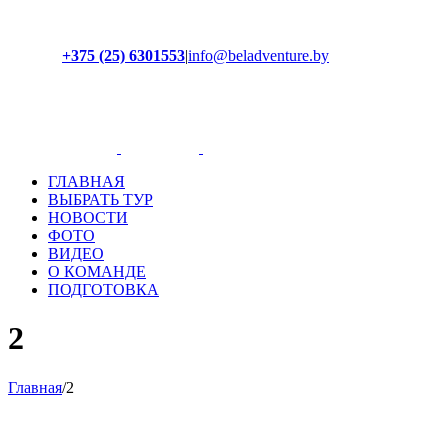
+375 (25) 6301553
|
info@beladventure.by
Facebook
Instagram
YouTube
ВКонтакте
ГЛАВНАЯ
ВЫБРАТЬ ТУР
НОВОСТИ
ФОТО
ВИДЕО
О КОМАНДЕ
ПОДГОТОВКА
2
Главная
/
2