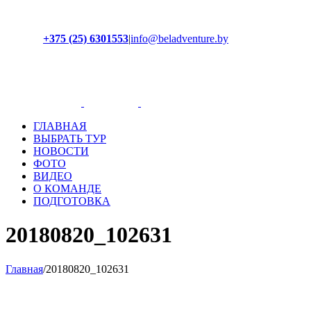
+375 (25) 6301553
|
info@beladventure.by
Facebook
Instagram
YouTube
ВКонтакте
ГЛАВНАЯ
ВЫБРАТЬ ТУР
НОВОСТИ
ФОТО
ВИДЕО
О КОМАНДЕ
ПОДГОТОВКА
20180820_102631
Главная
/
20180820_102631