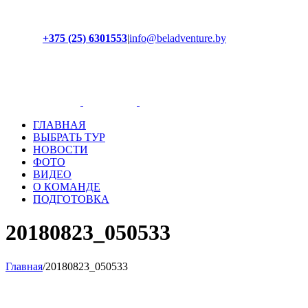
+375 (25) 6301553
|
info@beladventure.by
Facebook
Instagram
YouTube
ВКонтакте
ГЛАВНАЯ
ВЫБРАТЬ ТУР
НОВОСТИ
ФОТО
ВИДЕО
О КОМАНДЕ
ПОДГОТОВКА
20180823_050533
Главная
/
20180823_050533