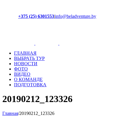
+375 (25) 6301553
|
info@beladventure.by
Facebook
Instagram
YouTube
ВКонтакте
ГЛАВНАЯ
ВЫБРАТЬ ТУР
НОВОСТИ
ФОТО
ВИДЕО
О КОМАНДЕ
ПОДГОТОВКА
20190212_123326
Главная
/
20190212_123326