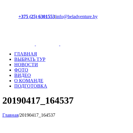
+375 (25) 6301553
|
info@beladventure.by
Facebook
Instagram
YouTube
ВКонтакте
ГЛАВНАЯ
ВЫБРАТЬ ТУР
НОВОСТИ
ФОТО
ВИДЕО
О КОМАНДЕ
ПОДГОТОВКА
20190417_164537
Главная
/
20190417_164537