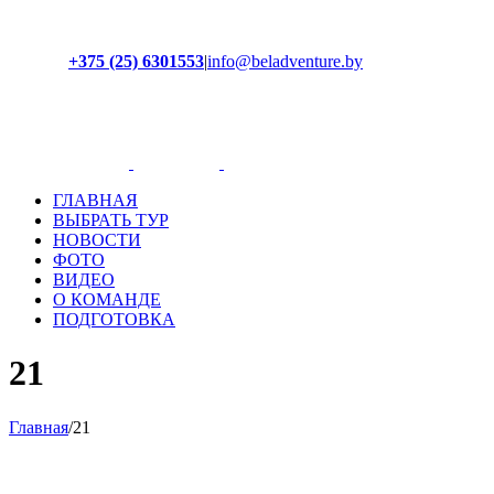
+375 (25) 6301553
|
info@beladventure.by
Facebook
Instagram
YouTube
ВКонтакте
ГЛАВНАЯ
ВЫБРАТЬ ТУР
НОВОСТИ
ФОТО
ВИДЕО
О КОМАНДЕ
ПОДГОТОВКА
21
Главная
/
21