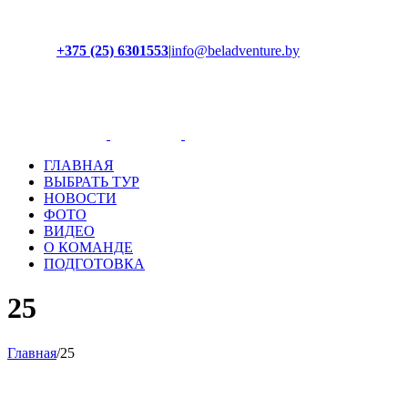
+375 (25) 6301553
|
info@beladventure.by
Facebook
Instagram
YouTube
ВКонтакте
ГЛАВНАЯ
ВЫБРАТЬ ТУР
НОВОСТИ
ФОТО
ВИДЕО
О КОМАНДЕ
ПОДГОТОВКА
25
Главная
/
25