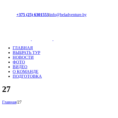
+375 (25) 6301553
|
info@beladventure.by
Facebook
Instagram
YouTube
ВКонтакте
ГЛАВНАЯ
ВЫБРАТЬ ТУР
НОВОСТИ
ФОТО
ВИДЕО
О КОМАНДЕ
ПОДГОТОВКА
27
Главная
/
27