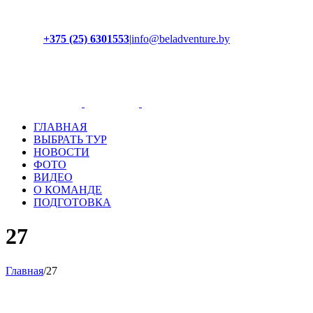
+375 (25) 6301553
|
info@beladventure.by
Facebook
Instagram
YouTube
ВКонтакте
ГЛАВНАЯ
ВЫБРАТЬ ТУР
НОВОСТИ
ФОТО
ВИДЕО
О КОМАНДЕ
ПОДГОТОВКА
27
Главная
/
27