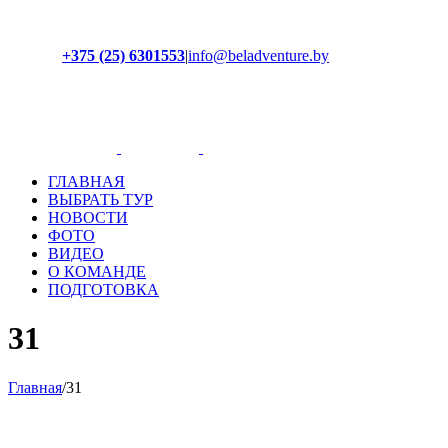
+375 (25) 6301553
|
info@beladventure.by
Facebook
Instagram
YouTube
ВКонтакте
ГЛАВНАЯ
ВЫБРАТЬ ТУР
НОВОСТИ
ФОТО
ВИДЕО
О КОМАНДЕ
ПОДГОТОВКА
31
Главная
/
31