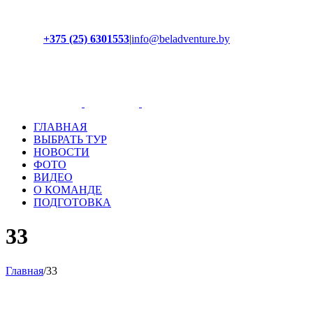
+375 (25) 6301553
|
info@beladventure.by
Facebook
Instagram
YouTube
ВКонтакте
ГЛАВНАЯ
ВЫБРАТЬ ТУР
НОВОСТИ
ФОТО
ВИДЕО
О КОМАНДЕ
ПОДГОТОВКА
33
Главная
/
33