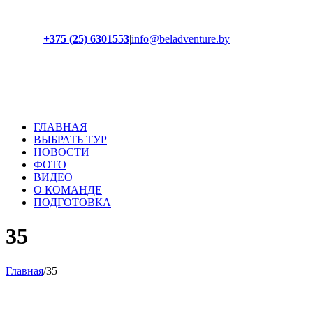
+375 (25) 6301553
|
info@beladventure.by
Facebook
Instagram
YouTube
ВКонтакте
ГЛАВНАЯ
ВЫБРАТЬ ТУР
НОВОСТИ
ФОТО
ВИДЕО
О КОМАНДЕ
ПОДГОТОВКА
35
Главная
/
35