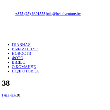
+375 (25) 6301553
|
info@beladventure.by
Facebook
Instagram
YouTube
ВКонтакте
ГЛАВНАЯ
ВЫБРАТЬ ТУР
НОВОСТИ
ФОТО
ВИДЕО
О КОМАНДЕ
ПОДГОТОВКА
38
Главная
/
38