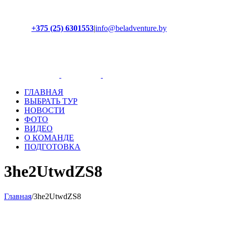
+375 (25) 6301553
|
info@beladventure.by
Facebook
Instagram
YouTube
ВКонтакте
ГЛАВНАЯ
ВЫБРАТЬ ТУР
НОВОСТИ
ФОТО
ВИДЕО
О КОМАНДЕ
ПОДГОТОВКА
3he2UtwdZS8
Главная
/
3he2UtwdZS8